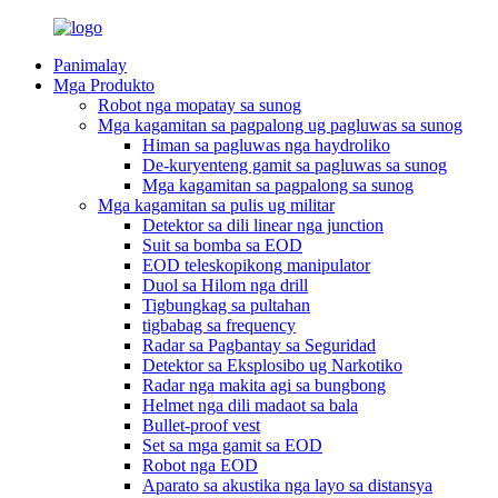
Panimalay
Mga Produkto
Robot nga mopatay sa sunog
Mga kagamitan sa pagpalong ug pagluwas sa sunog
Himan sa pagluwas nga haydroliko
De-kuryenteng gamit sa pagluwas sa sunog
Mga kagamitan sa pagpalong sa sunog
Mga kagamitan sa pulis ug militar
Detektor sa dili linear nga junction
Suit sa bomba sa EOD
EOD teleskopikong manipulator
Duol sa Hilom nga drill
Tigbungkag sa pultahan
tigbabag sa frequency
Radar sa Pagbantay sa Seguridad
Detektor sa Eksplosibo ug Narkotiko
Radar nga makita agi sa bungbong
Helmet nga dili madaot sa bala
Bullet-proof vest
Set sa mga gamit sa EOD
Robot nga EOD
Aparato sa akustika nga layo sa distansya