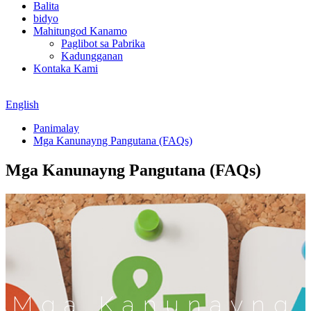
Balita
bidyo
Mahitungod Kanamo
Paglibot sa Pabrika
Kadungganan
Kontaka Kami
English
Panimalay
Mga Kanunayng Pangutana (FAQs)
Mga Kanunayng Pangutana (FAQs)
Mga Kanunayng