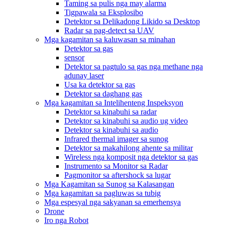
Taming sa pulis nga may alarma
Tigpawala sa Eksplosibo
Detektor sa Delikadong Likido sa Desktop
Radar sa pag-detect sa UAV
Mga kagamitan sa kaluwasan sa minahan
Detektor sa gas
sensor
Detektor sa pagtulo sa gas nga methane nga
adunay laser
Usa ka detektor sa gas
Detektor sa daghang gas
Mga kagamitan sa Intelihenteng Inspeksyon
Detektor sa kinabuhi sa radar
Detektor sa kinabuhi sa audio ug video
Detektor sa kinabuhi sa audio
Infrared thermal imager sa sunog
Detektor sa makahilong ahente sa militar
Wireless nga komposit nga detektor sa gas
Instrumento sa Monitor sa Radar
Pagmonitor sa aftershock sa lugar
Mga Kagamitan sa Sunog sa Kalasangan
Mga kagamitan sa pagluwas sa tubig
Mga espesyal nga sakyanan sa emerhensya
Drone
Iro nga Robot