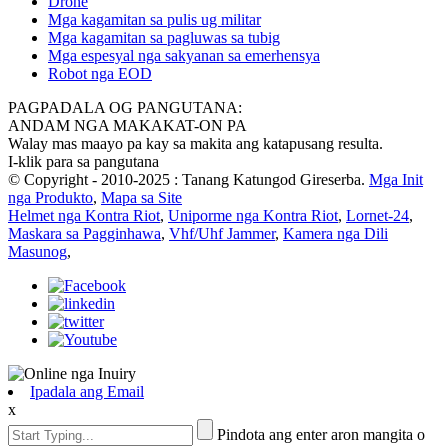
Drone
Mga kagamitan sa pulis ug militar
Mga kagamitan sa pagluwas sa tubig
Mga espesyal nga sakyanan sa emerhensya
Robot nga EOD
PAGPADALA OG PANGUTANA:
ANDAM NGA MAKAKAT-ON PA
Walay mas maayo pa kay sa makita ang katapusang resulta.
I-klik para sa pangutana
© Copyright - 2010-2025 : Tanang Katungod Gireserba.
Mga Init
nga Produkto
,
Mapa sa Site
Helmet nga Kontra Riot
,
Uniporme nga Kontra Riot
,
Lornet-24
,
Maskara sa Pagginhawa
,
Vhf/Uhf Jammer
,
Kamera nga Dili
Masunog
,
Ipadala ang Email
x
Pindota ang enter aron mangita o