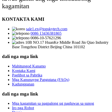
kagamitan
KONTAKTA KAMI
sale1.ex@topskytech.com
0086 13436381865
0086-10-57621296
10B NO.17 HuanKe Middle Road Jin Qiao Industry
Base Tongzhou District Beijing China 101102
dali nga mga link
Mahitungod Kanamo
Kontaka Kami
Paglibot sa Pabrika
Mga Kanunayng Pangutana (FAQs)
Kadungganan
dali nga mga link
Mga kagamitan sa pagpalong ug pagluwas sa sunog
Iro nga Robot