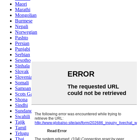
Maori
Marathi
Mongolian
Burmese
Nepali
Norwegian
Pashto
Persian
Punjabi
Serbian
Sesotho
Sinhala
Slovak
Slovenian
Somali
Samoan
Scots Gaelic
Shona
Sindhi
Sundanese
Swahili
Tajik
Tamil
Telugu
Thai