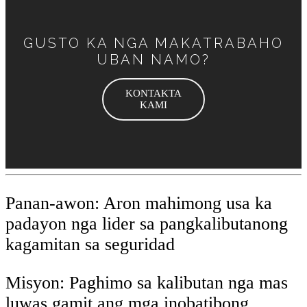
GUSTO KA NGA MAKATRABAHO
UBAN NAMO?
KONTAKTA
KAMI
Panan-awon: Aron mahimong usa ka
padayon nga lider sa pangkalibutanong
kagamitan sa seguridad
Misyon: Paghimo sa kalibutan nga mas
luwas gamit ang mga inobatibong