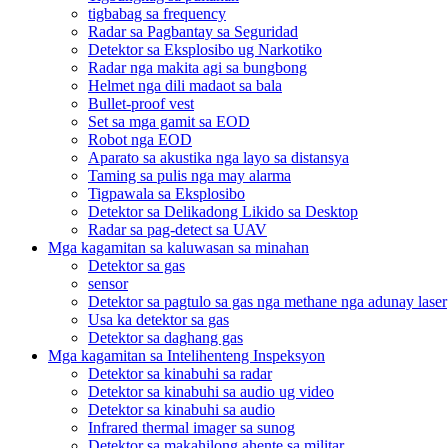
tigbabag sa frequency
Radar sa Pagbantay sa Seguridad
Detektor sa Eksplosibo ug Narkotiko
Radar nga makita agi sa bungbong
Helmet nga dili madaot sa bala
Bullet-proof vest
Set sa mga gamit sa EOD
Robot nga EOD
Aparato sa akustika nga layo sa distansya
Taming sa pulis nga may alarma
Tigpawala sa Eksplosibo
Detektor sa Delikadong Likido sa Desktop
Radar sa pag-detect sa UAV
Mga kagamitan sa kaluwasan sa minahan
Detektor sa gas
sensor
Detektor sa pagtulo sa gas nga methane nga adunay laser
Usa ka detektor sa gas
Detektor sa daghang gas
Mga kagamitan sa Intelihenteng Inspeksyon
Detektor sa kinabuhi sa radar
Detektor sa kinabuhi sa audio ug video
Detektor sa kinabuhi sa audio
Infrared thermal imager sa sunog
Detektor sa makahilong ahente sa militar