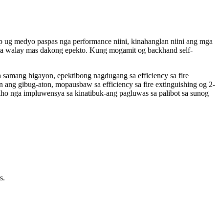
ap ug medyo paspas nga performance niini, kinahanglan niini ang mga
a walay mas dakong epekto. Kung mogamit og backhand self-
sa samang higayon, epektibong nagdugang sa efficiency sa fire
n ang gibug-aton, mopausbaw sa efficiency sa fire extinguishing og 2-
 piho nga impluwensya sa kinatibuk-ang pagluwas sa palibot sa sunog
s.