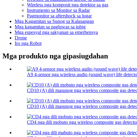
Wireless nga komposit nga detektor sa gas
Instrumento sa Monitor sa Radar
Pagmonitor sa aftershock sa lugar
Mga Kagamitan sa Sunog sa Kalasangan
Mga kagamitan sa pagluwas sa tubig
Mga espesyal nga sakyanan sa emerhensya
Drone
Iro nga Robot
Mga produkto nga gipasiugdahan
A9 4-sensor nga wireless audio (sound wave) life detecto
CD10 (A) dili masunog nga wireless composite gas detect
CD10 (A) dili masunog nga wireless composite gas detect
CD4 nga dili mobuto nga wireless composite gas detecto