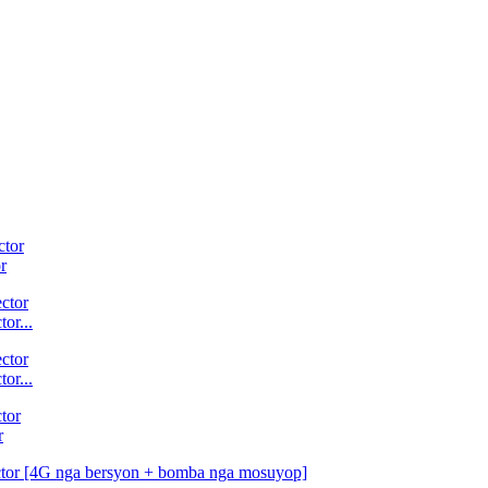
r
or...
or...
r