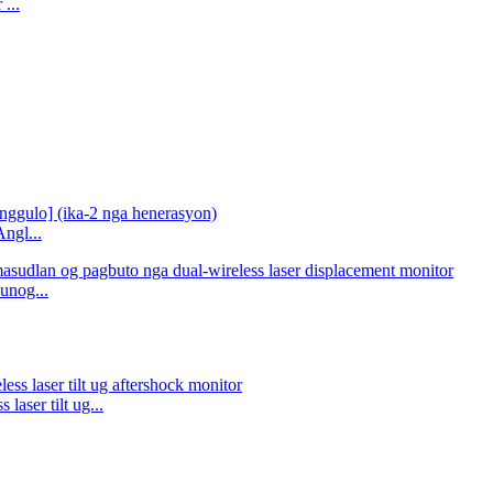
...
ngl...
unog...
aser tilt ug...