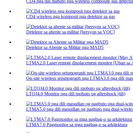
CD4 nga dili mabuto nga wireless composite gas detector 
CD4 wireless nga komposit nga detektor sa gas
Detektor sa ahente sa militar [bersyon sa VOC]
Detektor sa Ahente sa Militar nga MAD5
LTMA2.0 Laser remote displacement monitor [Uban sa A
On-site wireless seismograph nga LTMA3.0 nga dili mas
LTQJ4.0 Monitor nga dili mobuto ug aftershock (tilt)
LTMA5.0 nga dili masudlan og pagbuto nga dual-wireless l
LTMA7.0 Pagmonitor sa mga pagbag-o sa arkitektura