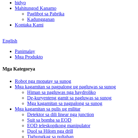
bidyo
Mahitungod Kanamo
Paglibot sa Pabrika
Kadungganan
Kontaka Kami
English
Panimalay
Mga Produkto
Mga Kategorya
Robot nga mopatay sa sunog
Mga kagamitan sa pagpalong ug pagluwas sa sunog
Himan sa pagluwas nga haydroliko
De-kuryenteng gamit sa pagluwas sa sunog
Mga kagamitan sa pagpalong sa sunog
Mga kagamitan sa pulis ug militar
Detektor sa dili linear nga junction
Suit sa bomba sa EOD
EOD teleskopikong manipulator
Duol sa Hilom nga drill
Tigbungkag sa pultahan