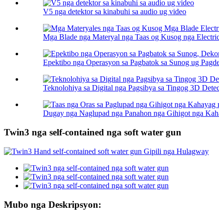
V5 nga detektor sa kinabuhi sa audio ug video
Mga Blade nga Materyal nga Taas og Kusog nga Electric
Epektibo nga Operasyon sa Pagbatok sa Sunog ug Pagde
Teknolohiya sa Digital nga Pagsibya sa Tingog 3D Detec
Dugay nga Naglupad nga Panahon nga Gihigot nga Kah
Twin3 nga self-contained nga soft water gun
Mubo nga Deskripsyon: