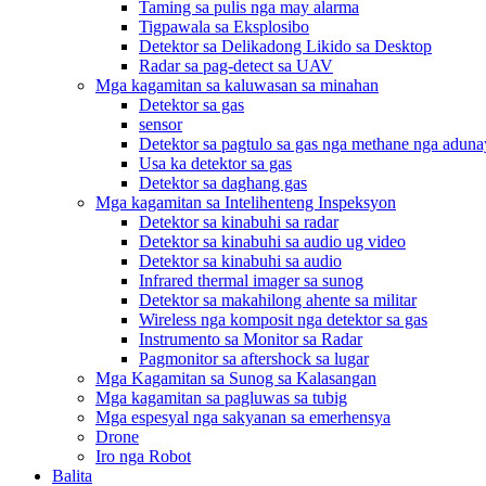
Taming sa pulis nga may alarma
Tigpawala sa Eksplosibo
Detektor sa Delikadong Likido sa Desktop
Radar sa pag-detect sa UAV
Mga kagamitan sa kaluwasan sa minahan
Detektor sa gas
sensor
Detektor sa pagtulo sa gas nga methane nga adunay
Usa ka detektor sa gas
Detektor sa daghang gas
Mga kagamitan sa Intelihenteng Inspeksyon
Detektor sa kinabuhi sa radar
Detektor sa kinabuhi sa audio ug video
Detektor sa kinabuhi sa audio
Infrared thermal imager sa sunog
Detektor sa makahilong ahente sa militar
Wireless nga komposit nga detektor sa gas
Instrumento sa Monitor sa Radar
Pagmonitor sa aftershock sa lugar
Mga Kagamitan sa Sunog sa Kalasangan
Mga kagamitan sa pagluwas sa tubig
Mga espesyal nga sakyanan sa emerhensya
Drone
Iro nga Robot
Balita