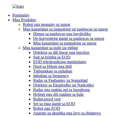
Panimalay
Mga Produkto
Robot nga mopatay sa sunog
Mga kagamitan sa pagpalong ug pagluwas sa sunog
Himan sa pagluwas nga haydroliko
De-kuryenteng gamit sa pagluwas sa sunog
Mga kagamitan sa pagpalong sa sunog
Mga kagamitan sa pulis ug militar
Detektor sa dili linear nga junction
Suit sa bomba sa EOD
EOD teleskopikong manipulator
Duol sa Hilom nga drill
Tigbungkag sa pultahan
tigbabag sa frequency
Radar sa Pagbantay sa Seguridad
Detektor sa Eksplosibo ug Narkotiko
Radar nga makita agi sa bungbong
Helmet nga dili madaot sa bala
Bullet-proof vest
Set sa mga gamit sa EOD
Robot nga EOD
Aparato sa akustika nga layo sa distansya