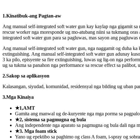
1.
Kinatibuk-ang Pagtan-aw
Ang manual self-integrated soft water gun kay kaylap nga gigamit s
rescue worker nga moresponde ug mo-atubang niini sa tukmang ora
integrated soft water gun para sa pagluwas, mas sayon ​​ang pagluwas
Ang manual self-integrated soft water gun, nga naggamit og duha ka k
extinguishing. Ang manual self-integrated soft water gun adunay kuso
3 ka pilo, episyente sa fire extinguishing, luwas ug lig-on nga perf
ug sa tukma sa panahon nga performance sa rescue effect sa palibot
2.
Sakop sa aplikasyon
Kalasangan, siyudad, komunidad, residensyal nga bilding ug uban pa
3.
Mga Kinaiya
★1,
AMT
Gamita ang manwal ug de-kuryente nga mga porma sa pagpalon
★2, sistema sa pagmugna og bula
Ang independente nga aparato sa pagmugna og bula dali nga 
★3. Mga foam stick
Yano ug epektibo sa paghimo og class A foam, i-spray og sobra