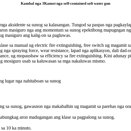
Kambal nga 3
Kamot nga self-contained soft water gun
a mga aksidente sa sunog sa kalasangan. Tungod sa paspas nga pagkayl
s aron masiguro nga ang momentum sa sunog epektibong mapugngan ng
 ug masiguro ang kalig-on sa pagluwas.
lase sa manual ug electric fire extinguishing, free switch ug magamit 
g nga spraying force, wear resistance, lapad nga aplikasyon, dali dad-o
ormance, ug mopausbaw sa efficiency sa fire extinguishing. Kini adunay
, ug mosiguro usab sa kaluwasan sa mga nakaluwas mismo.
ng lugar nga nahitaboan sa sunog
g sa sunog, gawasnon nga makabalhin ug magamit sa parehas nga ora
mabungkag aron madugangan ang klase sa pagpalong sa sunog.
 sa 10 ka minuto.