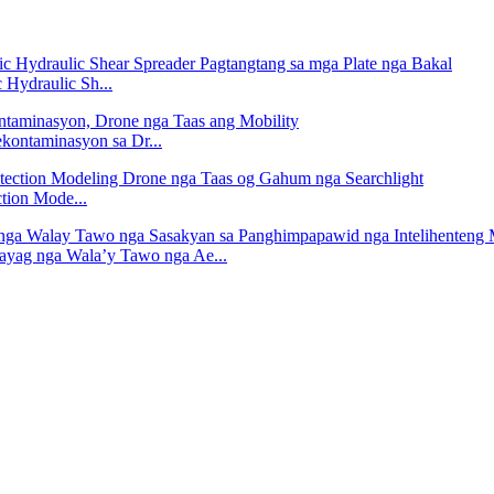
 Hydraulic Sh...
kontaminasyon sa Dr...
tion Mode...
ayag nga Wala’y Tawo nga Ae...